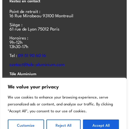
Restez en contact
Point de retrait :
16 Rue Mirabeau 93100 Montreuil
Siège :
61 rue de Lyon 75012 Paris
Horaires :
9h-12h
13h30-17h
Tel :
09 51 90 60 16
contact@tole-aluminium.com
Tôle Aluminium
Tôle aluminium
We value your privacy
Tôle acier
We use cookies to enhance your browsing experience, serve
Aluminium composite
personalized ads or content, and analyze our traffic. By clicking
Aluminium composite bâtiment
"Accept All", you consent to our use of cookies.
Customize
Reject All
Accept All