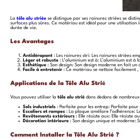
La
tôle alu striée
se distingue par ses rainures striées se dist
surfaces plus sûres. Ce matériau est idéal pour une utilisation
durée de vie.
Les Avantages
Antidérapant
: Les rainures stri: Les rainures striées em
Léger et robuste
: L’aluminium est à: L’aluminium est à l
Esthétique
: Son design: Son design moderne en fait un c
Facile à entretenir
: Ce matériau se nettoie facilement , 
Applications de la Tôle Alu Stri
é
Vous pouvez utiliser la
tôle alu strié
dans dedans de nombreux 
Sols industriels
: Parfaite pour les entrep: Parfaite pour 
Escaliers et rampes
: La plaque améliore l’adhérence: La
Revêtements extérieurs
: Elle résiste aux: Elle résiste 
Décoration intérieure
: Son design unique et moderne: S
Comment Installer la Tôle Alu Strié ?