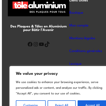
Liens Utiles
Boutique
Mon compte
Des Plaques & Tôles en Aluminium
pour Bâtir l’Avenir
Mentions légales
Conditions générales
Lexique
We value your privacy
A Propos
We use cookies to enhance your browsing experience, serve
personalized ads or content, and analyze our traffic. By clicking
Foire aux questions
"Accept All", you consent to our use of cookies.
Plan du site – SItemap
Customize
Reject All
Accept All