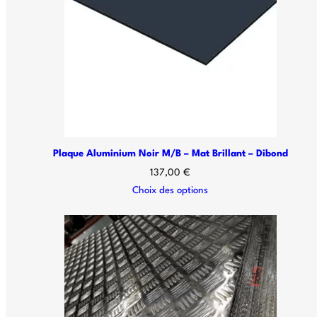
Plaque Aluminium Noir M/B – Mat Brillant – Dibond
137,00
€
Choix des options