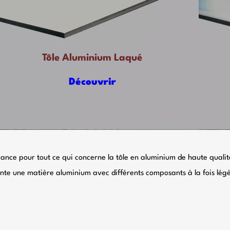
Tôle Aluminium Laqué
Découvrir
ance pour tout ce qui concerne la tôle en aluminium de haute qualit
 une matière aluminium avec différents composants à la fois légère 