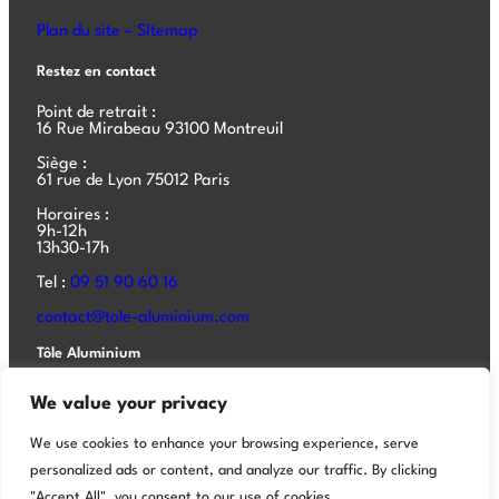
Plan du site – SItemap
Restez en contact
Point de retrait :
16 Rue Mirabeau 93100 Montreuil
Siège :
61 rue de Lyon 75012 Paris
Horaires :
9h-12h
13h30-17h
Tel :
09 51 90 60 16
contact@tole-aluminium.com
Tôle Aluminium
Tôle aluminium
We value your privacy
Tôle acier
We use cookies to enhance your browsing experience, serve
Aluminium composite
personalized ads or content, and analyze our traffic. By clicking
"Accept All", you consent to our use of cookies.
Aluminium composite bâtiment