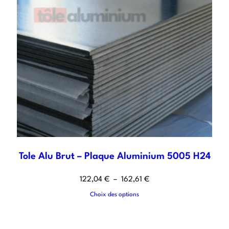
Tole Alu Brut – Plaque Aluminium 5005 H24
122,04
€
–
162,61
€
Choix des options