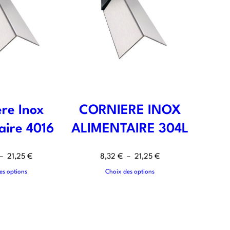
re Inox
CORNIERE INOX
aire 4016
ALIMENTAIRE 304L
–
21,25
€
8,32
€
–
21,25
€
es options
Choix des options