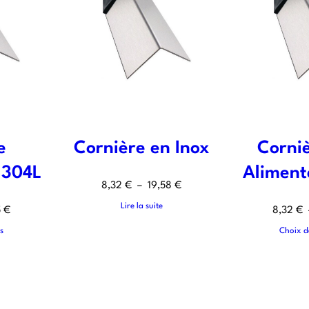
e
Cornière en Inox
Corniè
 304L
Aliment
8,32
€
–
19,58
€
Lire la suite
5
€
8,32
€
s
Choix d